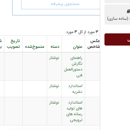
جستجوی پیشرفته
مورد از کل
۳
مورد.
عکس
تاریخ
شماره
دانلود
شاخص
عنوان
دسته
منسوخ‌شده
تصویب
بخشنامه
فایل
راهنمای
نوشتار
نگارش
دستورالعمل
فنی
استاندارد
نوشتار
نشریه
استاندارد
نوشتار
های تولید
رسانه های
ترویجی