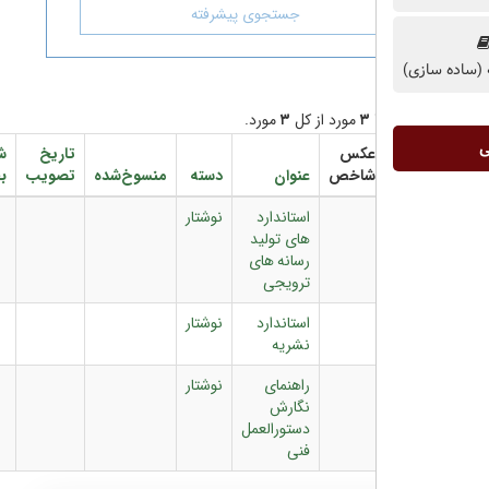
جستجوی پیشرفته
مورد از کل
۳
مورد.
عکس
تاریخ
شماره
دانلود
شاخص
عنوان
دسته
منسوخ‌شده
تصویب
بخشنامه
فایل
استاندارد
نوشتار
های تولید
رسانه های
ترویجی
استاندارد
نوشتار
نشریه
راهنمای
نوشتار
نگارش
دستورالعمل
فنی