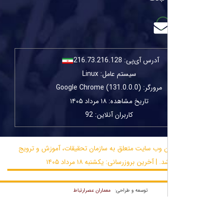
آدرس آی‌پی:
216.73.216.128
سیستم عامل: Linux
مرورگر: Google Chrome (131.0.0.0)
تاریخ مشاهده: ۱۸ مرداد ۱۴۰۵
کاربران آنلاین: 92
ن وب سایت متعلق به سازمان تحقیقات، آموزش و ترویج
آخرین بروزرسانی: یکشنبه ۱۸ مرداد ۱۴۰۵
معماران عصر‌ارتباط
توسعه و طراحی: