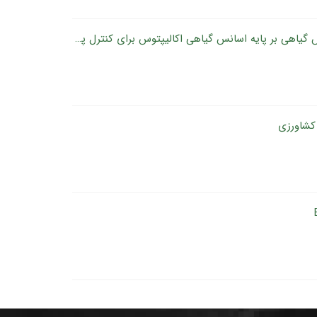
دستیابی به دانش فنی تولید میکروامولسیون آفت کش گیاهی بر پایه اسانس گیاهی اکالیپتوس برای کنترل پسیل پسته
کشاورزی