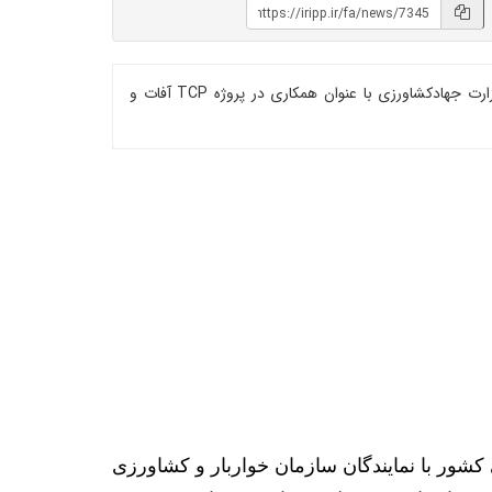
نشست مشترک موسسه تحقیقات گیاه‌پزشکی کشور با نمایندگان سازمان خواربار و کشاورزی ملل متحد (فائو) در ایران و دفتر بین الملل وزارت جهادکشاورزی با عنوان همکاری در پروژه TCP آفات و
ر با نمایندگان سازمان خواربار و کشاورزی