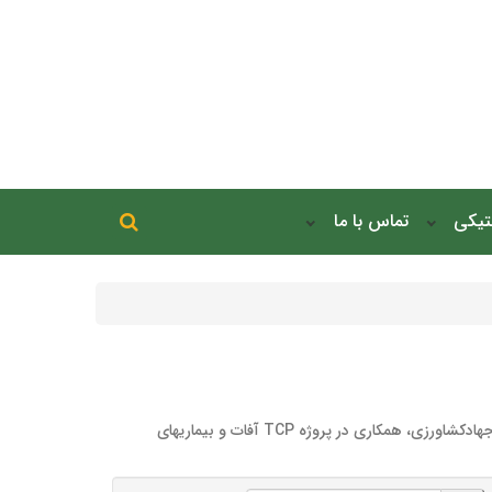
جستجو در سایت
نتیکی
تماس با ما
جستجو
نشست مشترک موسسه تحقیقات گیاه‌پزشکی کشور با نمایندگان سازمان خواربار و کشاورزی ملل متحد (فائو) در ایران و دفتر بین الملل وزارت جهادکشاورزی، همکاری در پروژه TCP آفات و بیماریهای