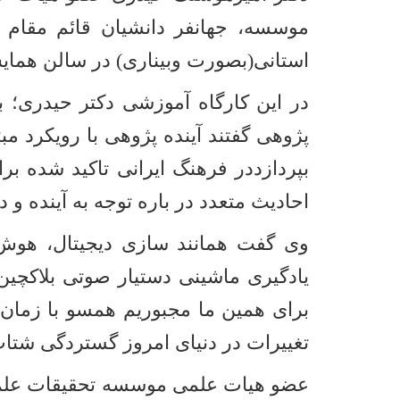
موسسه، جهانفر دانشیان قائم مقام
استانی(بصورت وبیناری) در سالن هما
در این کارگاه آموزشی دکتر حیدری؛ ب
پژوهی گفتند آینده پژوهی با رویکرد 
بپردازددر فرهنگ ایرانی تاکید شده ب
احادیث متعدد در باره توجه به آینده و 
وی گفت همانند سازی دیجیتال، هوش
یادگیری ماشینی دستیار صوتی بلاکچین 
برای همین ما مجبوریم همسو با زمان 
تغییرات در دنیای امروز گستردگی شتا
عضو هیات علمی موسسه تحقیقات علمی ک