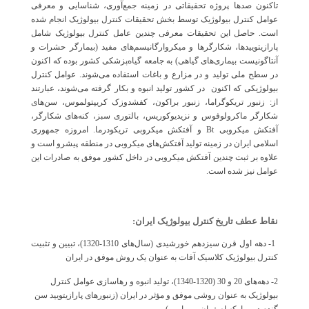
تاکنون صدها پروژه تحقیقاتی در زمینه جمع‌آوری، شناسایی و معرفی
عوامل کنترل بیولوژیک توسط بخش تحقیقات کنترل بیولوژیک انجام شده
است. حاصل این تحقیقات معرفی چندین عامل کنترل بیولوژیک شامل
پارازیتوییدها، شکارگرها و میکروارگانیسم‌های مفید (بیمارگر حشرات و
آنتاگونیست بیماری‌های گیاهی) به جامعه گیاه‌پزشکی کشور بوده که اکنون
در سطح ملی تولید و در مزارع و باغات استفاده می‌شوند. عوامل کنترل
بیولوژیکی که اکنون در کشور تولید انبوه و بکار گرفته می‌شوند، عبارتند
از: زنبور تریکوگراما، زنبور براکون، کفشدوزک کریپتولموس، سن‌های
شکارگر ماکرولوفوس و نزیدیوکوریس، بالتوری سبز، کنه‌های شکارگر،
آفتکش میکروبی
Bt
و آفتکش میکروبی تریکودرما. امروزه جمهوری
اسلامی ایران در زمینه تولید آفتکش‌های میکروبی در منطقه پیشرو است و
علاوه بر ثبت چندین آفتکش میکروبی در داخل کشور موفق به صادرات این
عوامل نیز شده است.
نقاط عطف تاریخ کنترل بیولوژیک ایران:
1- دهه اول قرن سیزدهم خورشیدی (سال‌های 1310-1320)، تبیین و تثبیت
کنترل بیولوژیک کلاسیک آفات به عنوان یک روش موفق در ایران
2- دهه‌های 20 و 30 (1320-1340)، تولید انبوه و رهاسازی عوامل کنترل
بیولوژیک به عنوان روشی موفق و مؤثر در ایران (زنبورهای پارازیتویید سن