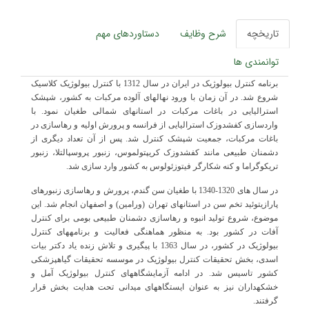
تاریخچه
شرح وظایف
دستاوردهای مهم
توانمندی ها
برنامه کنترل بیولوژیک در ایران در سال 1312 با کنترل بیولوژیک کلاسیک
شروع شد. در آن زمان با ورود نهال‏های آلوده مرکبات به کشور، شپشک
استرالیایی در باغات مرکبات در استان‏های شمالی طغیان نمود. با
واردسازی کفشدوزک استرالیایی از فرانسه و پرورش اولیه و رهاسازی در
باغات مرکبات، جمعیت شپشک کنترل شد. پس از آن تعداد دیگری از
دشمنان طبیعی مانند کفشدوزک کریپتولموس، زنبور پروسپالتلا، زنبور
تریکوگراما و کنه شکارگر فیتوزئولوس به کشور وارد سازی شد
.
در سال های 1320-1340 با طغیان سن گندم، پرورش و رهاسازی زنبورهای
پارازیتوئید تخم سن در استان‏های تهران (ورامین) و اصفهان انجام شد. این
موضوع، شروع تولید انبوه و رهاسازی دشمنان طبیعی بومی برای کنترل
آفات در کشور بود
.
به منظور هماهنگی فعالیت‏ و برنامه‏های کنترل
بیولوژیک در کشور، در سال 1363 با پیگیری و تلاش زنده یاد دکتر بیات
اسدی، بخش تحقیقات کنترل بیولوژیک در موسسه تحقیقات گیاه‏پزشکی
کشور تاسیس شد. در ادامه آزمایشگاه‏های کنترل بیولوژیک آمل و
خشکه‏داران نیز به عنوان ایستگاه‏های میدانی تحت هدایت بخش قرار
گرفتند
.