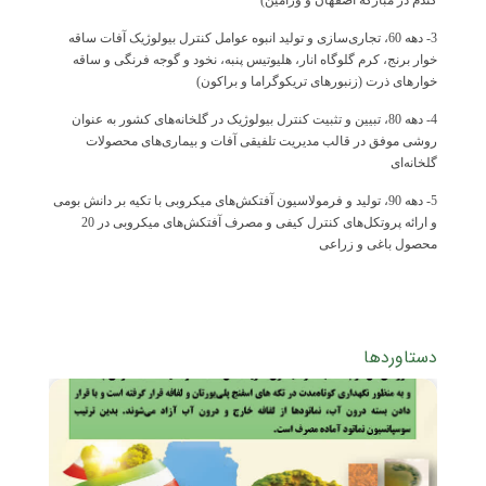
گندم در مبارکه اصفهان و ورامین)
3- دهه 60، تجاری‌سازی و تولید انبوه عوامل کنترل بیولوژیک آفات ساقه
خوار برنج، کرم گلوگاه انار، هلیوتیس پنبه، نخود و گوجه فرنگی و ساقه
خوارهای ذرت (زنبورهای تریکوگراما و براکون)
4- دهه 80، تبیین و تثبیت کنترل بیولوژیک در گلخانه‌های کشور به عنوان
روشی موفق در قالب مدیریت تلفیقی آفات و بیماری‌های محصولات
گلخانه‌ای
5- دهه 90، تولید و فرمولاسیون آفتکش‌های میکروبی با تکیه بر دانش بومی
و ارائه پروتکل‌های کنترل کیفی و مصرف آفتکش‌های میکروبی در 20
محصول باغی و زراعی
دستاوردها