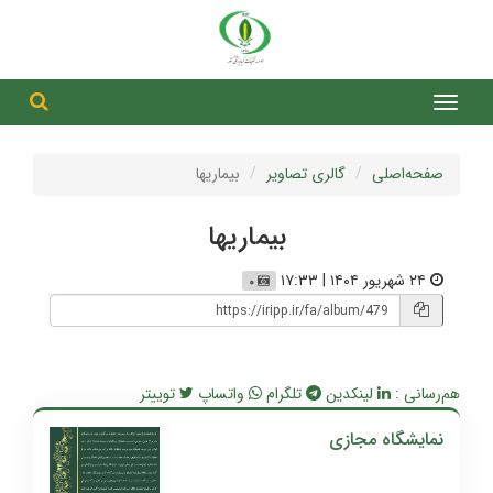
جست
جستج
صفحه‌اصلی
گالری تصاویر
بیماریها
بیماریها
۲۴ شهریور ۱۴۰۴ | ۱۷:۳۳
۰
هم‌رسانی :
لینکدین
تلگرام
واتساپ
توییتر
نمایشگاه مجازی