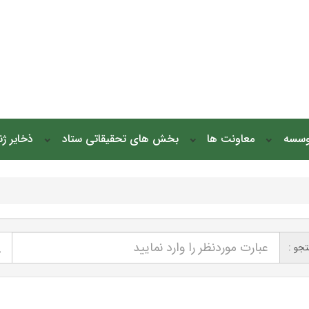
وسسه
معاونت ها
بخش های تحقیقاتی ستاد
ذخایر ژ
جو :