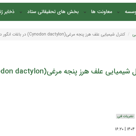
وسسه
معاونت ها
بخش های تحقیقاتی ستاد
ذخایر ژ
ی
کنترل شیمیایی علف هرز پنجه مرغی(Cynodon dactylon) در باغات انگور در منطقه سیستان
یایی علف هرز پنجه مرغی(Cynodon dactylon) در باغات انگور در منطقه سیستان
نشریات فنی