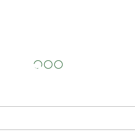
م عامل: Mac
مرورگر: Google Chrome (131.0.0.0)