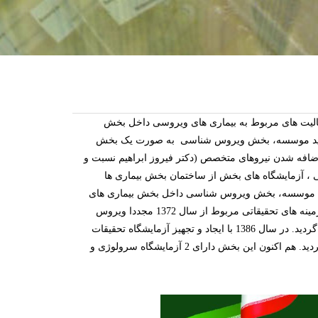
عالیت های مربوط به بیماری های ویروسی داخل بخش
یل دهه 1350 بدنبال تصویب تشکیلات جدید موسسه، بخش ویروس شناسی به صورت یک بخش
 عنوان "بخش بیماری های ویروسی و کمبودها" ایجاد گردید. از سال 1353 با اضافه شدن نیروهای متخصص (دکتر فیروز ابراهیم نسبت و
نی ، آزمایشگاه های بخش از ساختمان بخش بیماری ها
136 مجدداً با تغییر ساختار تشکیلاتی موسسه، بخش ویروس شناسی داخل بخش بیماری های
گیاهی ادغام می گردد. با توجه به اهمیت بیماری های ویروسی و لزوم توجه بیشتر در زمینه های تحقیقاتی مربوط از سال 1372 مجددا ویروس
شناسی از بخش بیماری های گیاهی منفک گردیده و به عنوان واحدی مستقل محسوب گردید. در سال 1386 با ایجاد و تجهیز آزمایشگاه تحقیقات
مولکولی، فعالیت های مرتبط با ویروس شناسی مولکولی و بیوتکنولوژی امکان پذیر گردید. هم اکنون این بخش دارای 2 آزمایشگاه سرولوژی و