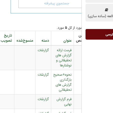
جستجوی پیشرفته
رد از کل
۵
مورد.
س
تاریخ
شماره
دانلود
خص
عنوان
دسته
منسوخ‌شده
تصویب
بخشنامه
فایل
فرمت ارائه
گزارشات
گزارش های
تحقیقاتی و
نوشتارها
نحوه+صحیح
گزارشات
بارگذاری
گزارش های
تحقیقاتی
فرم گزارش
گزارشات
نهایی